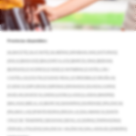
Provincias disponibles:
[ALBACETE]
[ALICANTE]
[ALMERIA]
[ARABA/ALAVA]
[ASTURIAS]
[AVILA]
[BADAJOZ]
[BALEARS ILLES]
[BARCELONA]
[BIZKAIA]
[BURGOS]
[CACERES]
[CADIZ]
[CANTABRIA]
[CASTELLON /
CASTELLO]
[CEUTA]
[CIUDAD REAL]
[CORDOBA]
[CORUÑA /A]
[CUENCA]
[GIPUZKOA]
[GIRONA]
[GRANADA]
[GUADALAJARA]
[HUELVA]
[HUESCA]
[JAEN]
[LEON]
[LUGO]
[LLEIDA]
[MADRID]
[MALAGA]
[MELILLA]
[MURCIA]
[NAVARRA]
[OURENSE]
[PALENCIA]
[PALMAS LAS]
[PONTEVEDRA]
[RIOJA LA]
[SALAMANCA]
[SANTA
CRUZ DE TENERIFE]
[SEGOVIA]
[SEVILLA]
[SORIA]
[TARRAGONA]
[TERUEL]
[TOLEDO]
[VALENCIA / VALÈNCIA]
[VALLADOLID]
[ZAMORA]